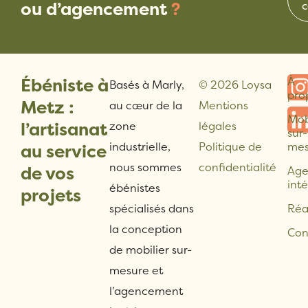
ou d’agencement
?
c
Ébéniste à
À
Basés à Marly,
© 2026 Loysa
pro
Metz :
au cœur de la
Mentions
Mob
l’artisanat
zone
légales
sur-
industrielle,
Politique de
mes
au service
nous sommes
confidentialité
de vos
Ag
inté
ébénistes
projets
spécialisés dans
Réa
la conception
Con
de mobilier sur-
mesure et
l’agencement